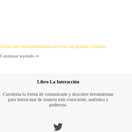
Cómo dar retroalimentación efectiva sin generar conflicto
Continuar leyendo
Cómo
dar
retroalimentación
efectiva
sin
Libro La Interacción
generar
conflicto
Cuestiona tu forma de comunicarte y descubre herramientas
para interactuar de manera más consciente, auténtica y
poderosa.